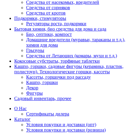
Средства от насекомых, вредителей
Средства от сорняков
Средства от кротов
Подкормки, стимуляторы
Регуляторы роста, подкормки
Бытовая химия, био средства для дома и сада
Био, септики, компост
Домашние вредители (муравьи, тараканы и т.д.),
химия для дома
Грызуны
Средства от Летающих (комары, мухи и т.д.)
Кокосовые субстраты, торфяные таблетки
Кашпо, горшки, садовые фигуры (керамика, пластик,
полистоун). Технологические горшки, кассеты
Кассеты, горшочки под рассаду
Кашпо, горшки
Декор
Фигуры
Садовый инвентарь, прочее
О Нас
Сертификаты дилера
Каталог
Условия покупки и доставки (опт)
Условия покупки и доставки (розница)