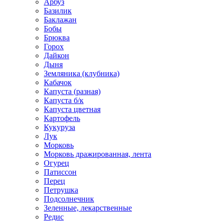
Арбуз
Базилик
Баклажан
Бобы
Брюква
Горох
Дайкон
Дыня
Земляника (клубника)
Кабачок
Капуста (разная)
Капуста б/к
Капуста цветная
Картофель
Кукуруза
Лук
Морковь
Морковь дражированная, лента
Огурец
Патиссон
Перец
Петрушка
Подсолнечник
Зеленные, лекарственные
Редис