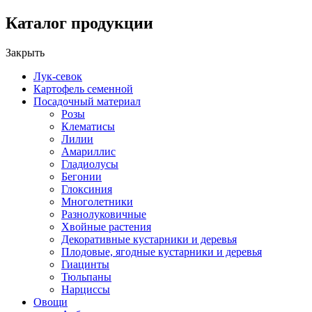
Каталог продукции
Закрыть
Лук-севок
Картофель семенной
Посадочный материал
Розы
Клематисы
Лилии
Амариллис
Гладиолусы
Бегонии
Глоксиния
Многолетники
Разнолуковичные
Хвойные растения
Декоративные кустарники и деревья
Плодовые, ягодные кустарники и деревья
Гиацинты
Тюльпаны
Нарциссы
Овощи