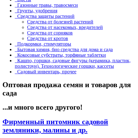
Газонные травы, травосмеси
Грунты, удобрения
Средства защиты растений
Средства от болезней растений
Средства от насекомых, вредителей
Средства от сорняков
Средства от кротов
Подкормки, стимуляторы
Бытовая химия, био средства для дома и сада
Кокосовые субстраты, торфяные таблетки
Кашпо, горшки, садовые фигуры (керамика, пластик,
полистоун). Технологические горшки, кассеты
Садовый инвентарь, прочее
Оптовая продажа семян и товаров для
сада
...и много всего другого!
Фирменный питомник садовой
земляники, малины и др.