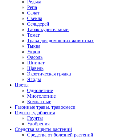
Редька
Репа
Салат
Свекла
Сельдерей
Табак курительный
Томат
Трава для домашних животных
Тыква
Укроп
Фасоль
Шпинат
Щавель
Экзотическая грядка
Ягоды
Цветы
Однолетние
Многолетние
Комнатные
Газонные травы, травосмеси
Грунты, удобрения
Грунты
Удобрения
Средства защиты растений
Средства от болезней растений