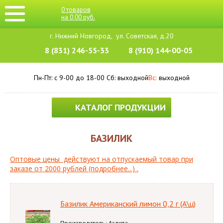
0
товаров
на
0.00
руб.
г. Нижний Новгород,
ул. Советская, д.20
8 (831) 246-55-33
8 (910) 144-00-05
Пн-Пт: с 9-00 до 18-00
Cб: выходной
Вс:
выходной
КАТАЛОГ ПРОДУКЦИИ
БАЗИЛИК
Оптовые цены действуют на отпускаемый товар при
заказе от 2000 рублей (подробнее...) .
Базилик Американский лимон 0,2 г (А\ц)
Производитель: Аэлита