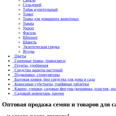
Свекла
Сельдерей
Табак курительный
Томат
Трава для домашних животных
Тыква
Укроп
Фасоль
Шпинат
Щавель
Экзотическая грядка
Ягоды
Цветы
Газонные травы, травосмеси
Грунты, удобрения
Средства защиты растений
Подкормки, стимуляторы
Бытовая химия, био средства для дома и сада
Кокосовые субстраты, торфяные таблетки
Кашпо, горшки, садовые фигуры (керамика, пластик, по
Садовый инвентарь, прочее
Оптовая продажа семян и товаров для с