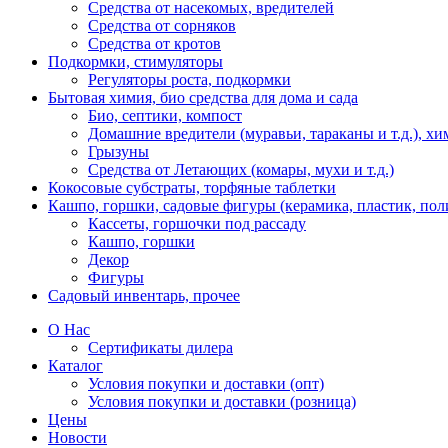
Средства от насекомых, вредителей
Средства от сорняков
Средства от кротов
Подкормки, стимуляторы
Регуляторы роста, подкормки
Бытовая химия, био средства для дома и сада
Био, септики, компост
Домашние вредители (муравьи, тараканы и т.д.), хи
Грызуны
Средства от Летающих (комары, мухи и т.д.)
Кокосовые субстраты, торфяные таблетки
Кашпо, горшки, садовые фигуры (керамика, пластик, пол
Кассеты, горшочки под рассаду
Кашпо, горшки
Декор
Фигуры
Садовый инвентарь, прочее
О Нас
Сертификаты дилера
Каталог
Условия покупки и доставки (опт)
Условия покупки и доставки (розница)
Цены
Новости