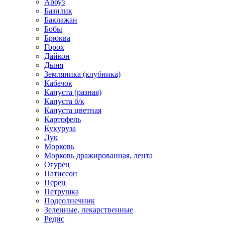
Арбуз
Базилик
Баклажан
Бобы
Брюква
Горох
Дайкон
Дыня
Земляника (клубника)
Кабачок
Капуста (разная)
Капуста б/к
Капуста цветная
Картофель
Кукуруза
Лук
Морковь
Морковь дражированная, лента
Огурец
Патиссон
Перец
Петрушка
Подсолнечник
Зеленные, лекарственные
Редис