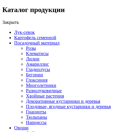
Каталог продукции
Закрыть
Лук-севок
Картофель семенной
Посадочный материал
Розы
Клематисы
Лилии
Амариллис
Гладиолусы
Бегонии
Глоксиния
Многолетники
Разнолуковичные
Хвойные растения
Декоративные кустарники и деревья
Плодовые, ягодные кустарники и деревья
Гиацинты
Тюльпаны
Нарциссы
Овощи