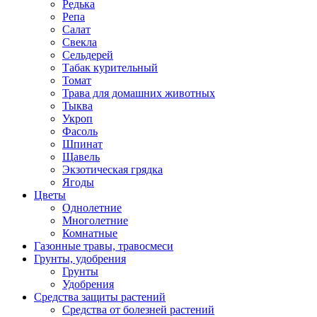
Редька
Репа
Салат
Свекла
Сельдерей
Табак курительный
Томат
Трава для домашних животных
Тыква
Укроп
Фасоль
Шпинат
Щавель
Экзотическая грядка
Ягоды
Цветы
Однолетние
Многолетние
Комнатные
Газонные травы, травосмеси
Грунты, удобрения
Грунты
Удобрения
Средства защиты растений
Средства от болезней растений