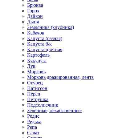
Брюква
Горох
Дайкон
Дыня
Земляника (клубника)
Кабачок
Капуста (разная)
Капуста б/к
Капуста цветная
Картофель
Кукуруза
Лук
Морковь
Морковь дражированная, лента
Огурец
Патиссон
Перец
Петрушка
Подсолнечник
Зеленные, лекарственные
Редис
Редька
Репа
Салат