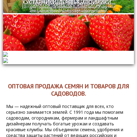
оказывая услуги по оптовой продаже семян,
ЛУКОВИЧНЫЕ, МНОГОЛЕТНИКИ
КУСТАРНИКИ, ДЕРЕВЬЯ, ХВОЙНИКИ...
оказывая услуги по оптовой продаже семян,
ЗЕМЛЯНИКИ, МАЛИНЫ И ДР.
удобрений и средств защиты растений в упаковках
удобрений и средств защиты растений в упаковках
огромный выбор
для садоводов, фермеров и озеленителей,
для садоводов, фермеров и озеленителей,
специалистов по ландшафтному дизайну.
специалистов по ландшафтному дизайну.
ОПТОВАЯ ПРОДАЖА СЕМЯН И ТОВАРОВ ДЛЯ
САДОВОДОВ.
Мы — надежный оптовый поставщик для всех, кто
серьезно занимается землей. С 1991 года мы помогаем
садоводам, огородникам, фермерам и ландшафтным
дизайнерам получать богатые урожаи и создавать
красивые клумбы. Мы объединили семена, удобрения и
средства защиты растений от ведущих российских и