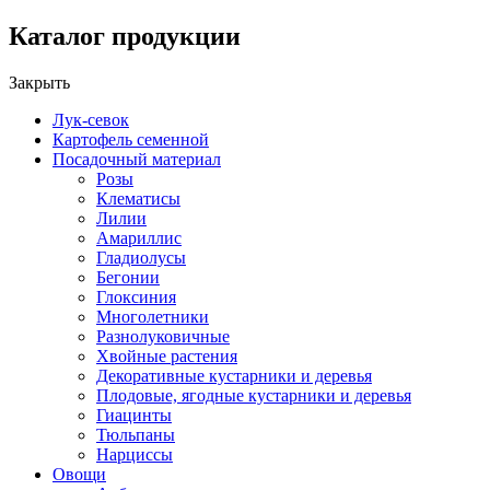
Каталог продукции
Закрыть
Лук-севок
Картофель семенной
Посадочный материал
Розы
Клематисы
Лилии
Амариллис
Гладиолусы
Бегонии
Глоксиния
Многолетники
Разнолуковичные
Хвойные растения
Декоративные кустарники и деревья
Плодовые, ягодные кустарники и деревья
Гиацинты
Тюльпаны
Нарциссы
Овощи