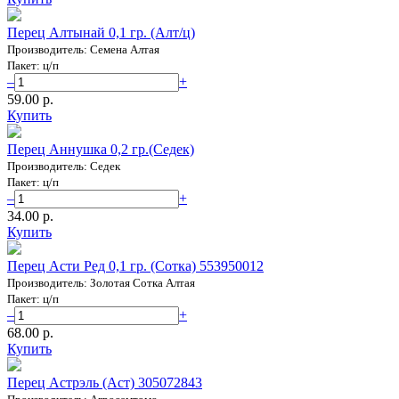
Перец Алтынай 0,1 гр. (Алт/ц)
Производитель: Семена Алтая
Пакет: ц/п
–
+
59.00 p.
Купить
Перец Аннушка 0,2 гр.(Седек)
Производитель: Седек
Пакет: ц/п
–
+
34.00 p.
Купить
Перец Асти Ред 0,1 гр. (Сотка) 553950012
Производитель: Золотая Сотка Алтая
Пакет: ц/п
–
+
68.00 p.
Купить
Перец Астрэль (Аст) 305072843