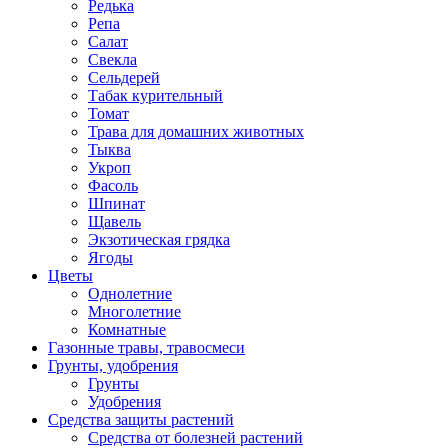
Редька
Репа
Салат
Свекла
Сельдерей
Табак курительный
Томат
Трава для домашних животных
Тыква
Укроп
Фасоль
Шпинат
Щавель
Экзотическая грядка
Ягоды
Цветы
Однолетние
Многолетние
Комнатные
Газонные травы, травосмеси
Грунты, удобрения
Грунты
Удобрения
Средства защиты растений
Средства от болезней растений