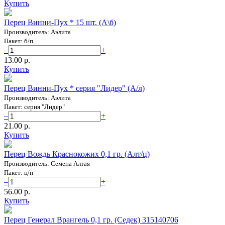
Купить
Перец Винни-Пух * 15 шт. (А\б)
Производитель: Аэлита
Пакет: б/п
–
+
13.00 p.
Купить
Перец Винни-Пух * серия "Лидер" (А/л)
Производитель: Аэлита
Пакет: серия "Лидер"
–
+
21.00 p.
Купить
Перец Вождь Краснокожих 0,1 гр. (Алт/ц)
Производитель: Семена Алтая
Пакет: ц/п
–
+
56.00 p.
Купить
Перец Генерал Врангель 0,1 гр. (Седек) 315140706