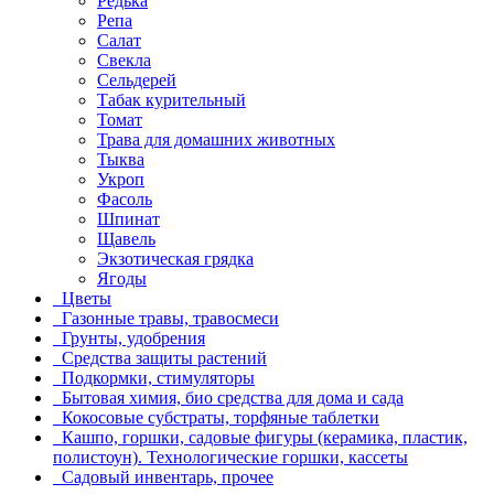
Редька
Репа
Салат
Свекла
Сельдерей
Табак курительный
Томат
Трава для домашних животных
Тыква
Укроп
Фасоль
Шпинат
Щавель
Экзотическая грядка
Ягоды
Цветы
Газонные травы, травосмеси
Грунты, удобрения
Средства защиты растений
Подкормки, стимуляторы
Бытовая химия, био средства для дома и сада
Кокосовые субстраты, торфяные таблетки
Кашпо, горшки, садовые фигуры (керамика, пластик,
полистоун). Технологические горшки, кассеты
Садовый инвентарь, прочее