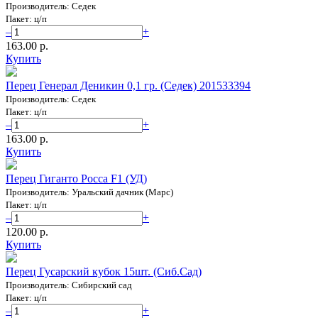
Производитель: Седек
Пакет: ц/п
–
+
163.00 p.
Купить
Перец Генерал Деникин 0,1 гр. (Седек) 201533394
Производитель: Седек
Пакет: ц/п
–
+
163.00 p.
Купить
Перец Гиганто Росса F1 (УД)
Производитель: Уральский дачник (Марс)
Пакет: ц/п
–
+
120.00 p.
Купить
Перец Гусарский кубок 15шт. (Сиб.Сад)
Производитель: Сибирский сад
Пакет: ц/п
–
+