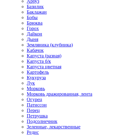
Арбуз
Базилик
Баклажан
Бобы
Брюква
Горох
Дайкон
Дыня
Земляника (клубника)
Кабачок
Капуста (разная)
Капуста б/к
Капуста цветная
Картофель
Кукуруза
Лук
Морковь
Морковь дражированная, лента
Огурец
Патиссон
Перец
Петрушка
Подсолнечник
Зеленные, лекарственные
Редис