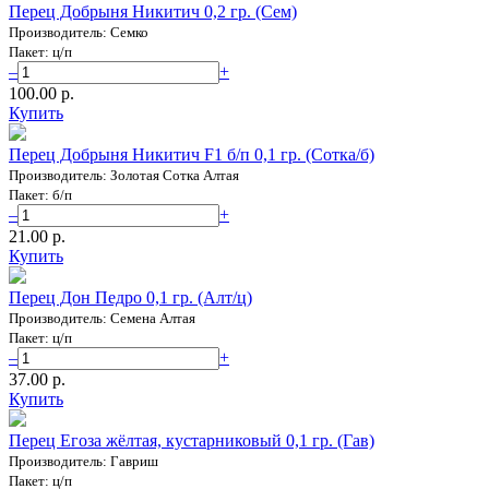
Перец Добрыня Никитич 0,2 гр. (Сем)
Производитель: Семко
Пакет: ц/п
–
+
100.00 p.
Купить
Перец Добрыня Никитич F1 б/п 0,1 гр. (Сотка/б)
Производитель: Золотая Сотка Алтая
Пакет: б/п
–
+
21.00 p.
Купить
Перец Дон Педро 0,1 гр. (Алт/ц)
Производитель: Семена Алтая
Пакет: ц/п
–
+
37.00 p.
Купить
Перец Егоза жёлтая, кустарниковый 0,1 гр. (Гав)
Производитель: Гавриш
Пакет: ц/п