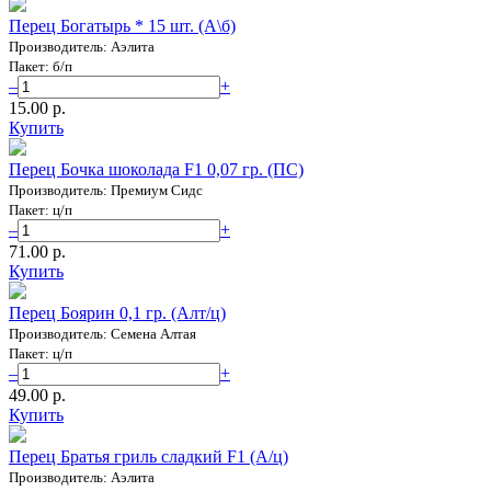
Перец Богатырь * 15 шт. (А\б)
Производитель: Аэлита
Пакет: б/п
–
+
15.00 p.
Купить
Перец Бочка шоколада F1 0,07 гр. (ПС)
Производитель: Премиум Сидс
Пакет: ц/п
–
+
71.00 p.
Купить
Перец Боярин 0,1 гр. (Алт/ц)
Производитель: Семена Алтая
Пакет: ц/п
–
+
49.00 p.
Купить
Перец Братья гриль сладкий F1 (А/ц)
Производитель: Аэлита