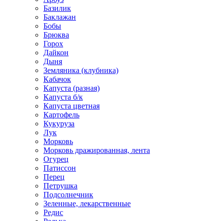
Базилик
Баклажан
Бобы
Брюква
Горох
Дайкон
Дыня
Земляника (клубника)
Кабачок
Капуста (разная)
Капуста б/к
Капуста цветная
Картофель
Кукуруза
Лук
Морковь
Морковь дражированная, лента
Огурец
Патиссон
Перец
Петрушка
Подсолнечник
Зеленные, лекарственные
Редис