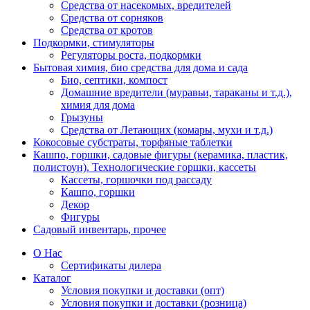
Средства от насекомых, вредителей
Средства от сорняков
Средства от кротов
Подкормки, стимуляторы
Регуляторы роста, подкормки
Бытовая химия, био средства для дома и сада
Био, септики, компост
Домашние вредители (муравьи, тараканы и т.д.),
химия для дома
Грызуны
Средства от Летающих (комары, мухи и т.д.)
Кокосовые субстраты, торфяные таблетки
Кашпо, горшки, садовые фигуры (керамика, пластик,
полистоун). Технологические горшки, кассеты
Кассеты, горшочки под рассаду
Кашпо, горшки
Декор
Фигуры
Садовый инвентарь, прочее
О Нас
Сертификаты дилера
Каталог
Условия покупки и доставки (опт)
Условия покупки и доставки (розница)