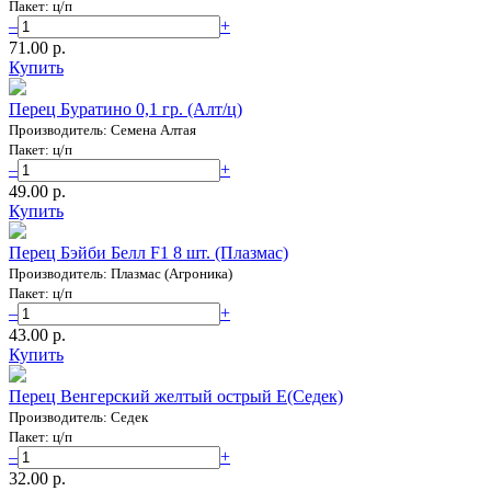
Пакет: ц/п
–
+
71.00 p.
Купить
Перец Буратино 0,1 гр. (Алт/ц)
Производитель: Семена Алтая
Пакет: ц/п
–
+
49.00 p.
Купить
Перец Бэйби Белл F1 8 шт. (Плазмас)
Производитель: Плазмас (Агроника)
Пакет: ц/п
–
+
43.00 p.
Купить
Перец Венгерский желтый острый Е(Седек)
Производитель: Седек
Пакет: ц/п
–
+
32.00 p.