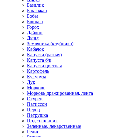
Базилик
Баклажан
Бобы
Брюква
Горох
Дайкон
Дыня
Земляника (клубника)
Кабачок
Капуста (разная)
Капуста б/к
Капуста цветная
Картофель
Кукуруза
Лук
Морковь
Морковь дражированная, лента
Огурец
Патиссон
Перец
Петрушка
Подсолнечник
Зеленные, лекарственные
Редис