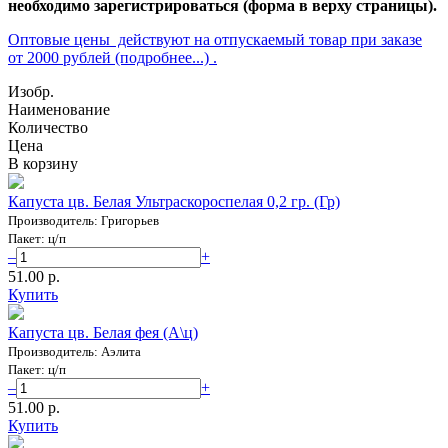
необходимо зарегистрироваться (форма в верху страницы).
Оптовые цены действуют на отпускаемый товар при заказе
от 2000 рублей (подробнее...) .
Изобр.
Наименование
Количество
Цена
В корзину
Капуста цв. Белая Ультраскороспелая 0,2 гр. (Гр)
Производитель: Григорьев
Пакет: ц/п
–
+
51.00 p.
Купить
Капуста цв. Белая фея (А\ц)
Производитель: Аэлита
Пакет: ц/п
–
+
51.00 p.
Купить