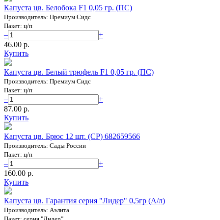
Капуста цв. Белобока F1 0,05 гр. (ПС)
Производитель: Премиум Сидс
Пакет: ц/п
–
+
46.00 p.
Купить
Капуста цв. Белый трюфель F1 0,05 гр. (ПС)
Производитель: Премиум Сидс
Пакет: ц/п
–
+
87.00 p.
Купить
Капуста цв. Брюс 12 шт. (СР) 682659566
Производитель: Сады России
Пакет: ц/п
–
+
160.00 p.
Купить
Капуста цв. Гарантия серия "Лидер" 0,5гр (А/л)
Производитель: Аэлита
Пакет: серия "Лидер"