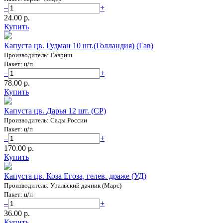
–
+
24.00 p.
Купить
Капуста цв. Гудман 10 шт.(Голландия) (Гав)
Производитель: Гавриш
Пакет: ц/п
–
+
78.00 p.
Купить
Капуста цв. Дарья 12 шт. (СР)
Производитель: Сады России
Пакет: ц/п
–
+
170.00 p.
Купить
Капуста цв. Коза Егоза, гелев. драже (УД)
Производитель: Уральский дачник (Марс)
Пакет: ц/п
–
+
36.00 p.
Купить