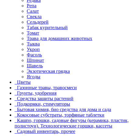
Редька
Репа
Салат
Свекла
Сельдерей
Табак курительный
Томат
Трава для домашних животных
Тыква
Укроп
Фасоль
Шпинат
Щавель
Экзотическая грядка
Ягоды
Цветы
Газонные травы, травосмеси
Грунты, удобрения
Средства защиты растений
Подкормки, стимуляторы
Бытовая химия, био средства для дома и сада
Кокосовые субстраты, торфяные таблетки
Кашпо, горшки, садовые фигуры (керамика, пластик,
полистоун). Технологические горшки, кассеты
Садовый инвентарь, прочее