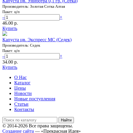
Капуста цв. Униботра 0,1 гр. (Сотка)
Производитель: Золотая Сотка Алтая
Пакет: ц/п
–
+
46.00 p.
Купить
Капуста цв. Экспресс МС (Седек)
Производитель: Седек
Пакет: ц/п
–
+
34.00 p.
Купить
О Нас
Каталог
Цены
Новости
Новые поступления
Статьи
Контакты
© 2014-2026 Все права защищены.
Создание сайта
— «Прекрасная Идея»