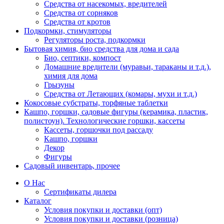
Средства от насекомых, вредителей
Средства от сорняков
Средства от кротов
Подкормки, стимуляторы
Регуляторы роста, подкормки
Бытовая химия, био средства для дома и сада
Био, септики, компост
Домашние вредители (муравьи, тараканы и т.д.),
химия для дома
Грызуны
Средства от Летающих (комары, мухи и т.д.)
Кокосовые субстраты, торфяные таблетки
Кашпо, горшки, садовые фигуры (керамика, пластик,
полистоун). Технологические горшки, кассеты
Кассеты, горшочки под рассаду
Кашпо, горшки
Декор
Фигуры
Садовый инвентарь, прочее
О Нас
Сертификаты дилера
Каталог
Условия покупки и доставки (опт)
Условия покупки и доставки (розница)