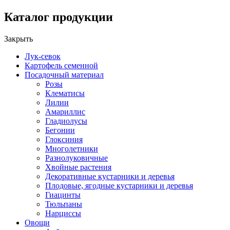
Каталог продукции
Закрыть
Лук-севок
Картофель семенной
Посадочный материал
Розы
Клематисы
Лилии
Амариллис
Гладиолусы
Бегонии
Глоксиния
Многолетники
Разнолуковичные
Хвойные растения
Декоративные кустарники и деревья
Плодовые, ягодные кустарники и деревья
Гиацинты
Тюльпаны
Нарциссы
Овощи