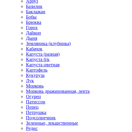
Арбуз
Базилик
Баклажан
Бобы
Брюква
Горох
Дайкон
Дыня
Земляника (клубника)
Кабачок
Капуста (разная)
Капуста б/к
Капуста цветная
Картофель
Кукуруза
Лук
Морковь
Морковь дражированная, лента
Огурец
Патиссон
Перец
Петрушка
Подсолнечник
Зеленные, лекарственные
Редис