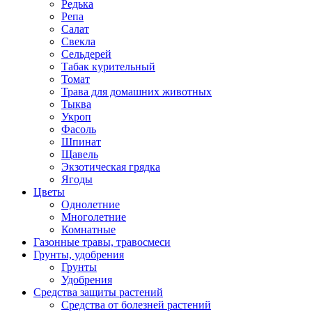
Редька
Репа
Салат
Свекла
Сельдерей
Табак курительный
Томат
Трава для домашних животных
Тыква
Укроп
Фасоль
Шпинат
Щавель
Экзотическая грядка
Ягоды
Цветы
Однолетние
Многолетние
Комнатные
Газонные травы, травосмеси
Грунты, удобрения
Грунты
Удобрения
Средства защиты растений
Средства от болезней растений