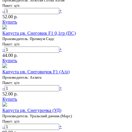
Производитель: Золотая Сотка Алтая
Пакет: ц/п
–
+
52.00 p.
Купить
Капуста цв. Снеговик F1 0,1гр (ПС)
Производитель: Премиум Сидс
Пакет: ц/п
–
+
44.00 p.
Купить
Капуста цв. Снеговичок F1 (А/ц)
Производитель: Аэлита
Пакет: ц/п
–
+
52.00 p.
Купить
Капуста цв. Снегурочка (УД)
Производитель: Уральский дачник (Марс)
Пакет: ц/п
–
+