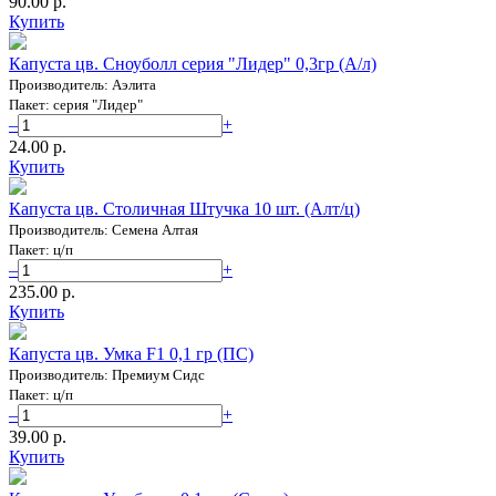
90.00 p.
Купить
Капуста цв. Сноуболл серия "Лидер" 0,3гр (А/л)
Производитель: Аэлита
Пакет: серия "Лидер"
–
+
24.00 p.
Купить
Капуста цв. Столичная Штучка 10 шт. (Алт/ц)
Производитель: Семена Алтая
Пакет: ц/п
–
+
235.00 p.
Купить
Капуста цв. Умка F1 0,1 гр (ПС)
Производитель: Премиум Сидс
Пакет: ц/п
–
+
39.00 p.
Купить