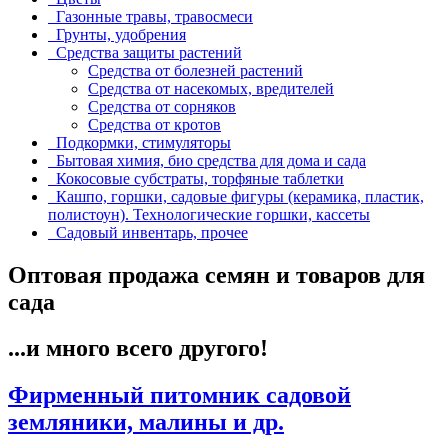
Газонные травы, травосмеси
Грунты, удобрения
Средства защиты растений
Средства от болезней растений
Средства от насекомых, вредителей
Средства от сорняков
Средства от кротов
Подкормки, стимуляторы
Бытовая химия, био средства для дома и сада
Кокосовые субстраты, торфяные таблетки
Кашпо, горшки, садовые фигуры (керамика, пластик,
полистоун). Технологические горшки, кассеты
Садовый инвентарь, прочее
Оптовая продажа семян и товаров для
сада
...и много всего другого!
Фирменный питомник садовой
земляники, малины и др.