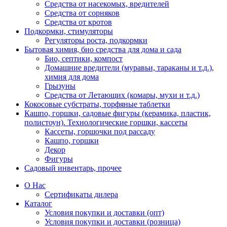
Средства от насекомых, вредителей
Средства от сорняков
Средства от кротов
Подкормки, стимуляторы
Регуляторы роста, подкормки
Бытовая химия, био средства для дома и сада
Био, септики, компост
Домашние вредители (муравьи, тараканы и т.д.),
химия для дома
Грызуны
Средства от Летающих (комары, мухи и т.д.)
Кокосовые субстраты, торфяные таблетки
Кашпо, горшки, садовые фигуры (керамика, пластик,
полистоун). Технологические горшки, кассеты
Кассеты, горшочки под рассаду
Кашпо, горшки
Декор
Фигуры
Садовый инвентарь, прочее
О Нас
Сертификаты дилера
Каталог
Условия покупки и доставки (опт)
Условия покупки и доставки (розница)