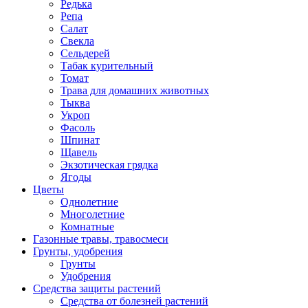
Редька
Репа
Салат
Свекла
Сельдерей
Табак курительный
Томат
Трава для домашних животных
Тыква
Укроп
Фасоль
Шпинат
Щавель
Экзотическая грядка
Ягоды
Цветы
Однолетние
Многолетние
Комнатные
Газонные травы, травосмеси
Грунты, удобрения
Грунты
Удобрения
Средства защиты растений
Средства от болезней растений