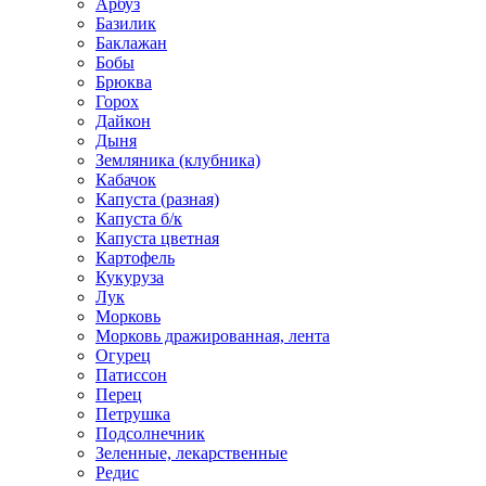
Арбуз
Базилик
Баклажан
Бобы
Брюква
Горох
Дайкон
Дыня
Земляника (клубника)
Кабачок
Капуста (разная)
Капуста б/к
Капуста цветная
Картофель
Кукуруза
Лук
Морковь
Морковь дражированная, лента
Огурец
Патиссон
Перец
Петрушка
Подсолнечник
Зеленные, лекарственные
Редис