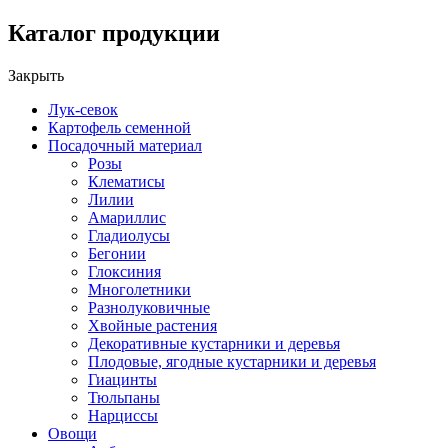
Каталог продукции
Закрыть
Лук-севок
Картофель семенной
Посадочный материал
Розы
Клематисы
Лилии
Амариллис
Гладиолусы
Бегонии
Глоксиния
Многолетники
Разнолуковичные
Хвойные растения
Декоративные кустарники и деревья
Плодовые, ягодные кустарники и деревья
Гиацинты
Тюльпаны
Нарциссы
Овощи