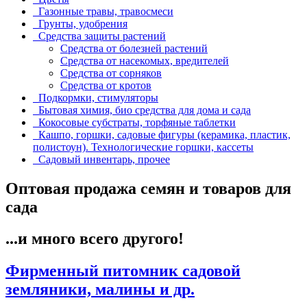
Газонные травы, травосмеси
Грунты, удобрения
Средства защиты растений
Средства от болезней растений
Средства от насекомых, вредителей
Средства от сорняков
Средства от кротов
Подкормки, стимуляторы
Бытовая химия, био средства для дома и сада
Кокосовые субстраты, торфяные таблетки
Кашпо, горшки, садовые фигуры (керамика, пластик,
полистоун). Технологические горшки, кассеты
Садовый инвентарь, прочее
Оптовая продажа семян и товаров для
сада
...и много всего другого!
Фирменный питомник садовой
земляники, малины и др.