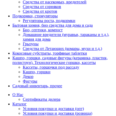
Средства от насекомых, вредителей
Средства от сорняков
Средства от кротов
Подкормки, стимуляторы
Регуляторы роста, подкормки
Бытовая химия, био средства для дома и сада
Био, септики, компост
Домашние вредители (муравьи, тараканы и т.д.),
химия для дома
Грызуны
Средства от Летающих (комары, мухи и т.д.)
Кокосовые субстраты, торфяные таблетки
Кашпо, горшки, садовые фигуры (керамика, пластик,
полистоун). Технологические горшки, кассеты
Кассеты, горшочки под рассаду
Кашпо, горшки
Декор
Фигуры
Садовый инвентарь, прочее
О Нас
Сертификаты дилера
Каталог
Условия покупки и доставки (опт)
Условия покупки и доставки (розница)