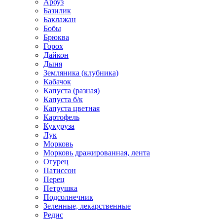
Арбуз
Базилик
Баклажан
Бобы
Брюква
Горох
Дайкон
Дыня
Земляника (клубника)
Кабачок
Капуста (разная)
Капуста б/к
Капуста цветная
Картофель
Кукуруза
Лук
Морковь
Морковь дражированная, лента
Огурец
Патиссон
Перец
Петрушка
Подсолнечник
Зеленные, лекарственные
Редис