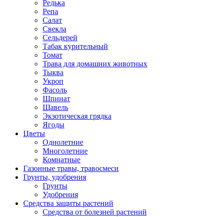
Редька
Репа
Салат
Свекла
Сельдерей
Табак курительный
Томат
Трава для домашних животных
Тыква
Укроп
Фасоль
Шпинат
Щавель
Экзотическая грядка
Ягоды
Цветы
Однолетние
Многолетние
Комнатные
Газонные травы, травосмеси
Грунты, удобрения
Грунты
Удобрения
Средства защиты растений
Средства от болезней растений