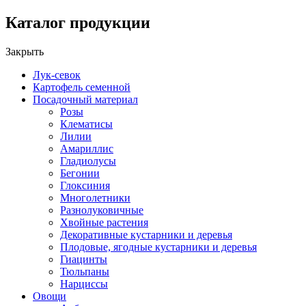
Каталог продукции
Закрыть
Лук-севок
Картофель семенной
Посадочный материал
Розы
Клематисы
Лилии
Амариллис
Гладиолусы
Бегонии
Глоксиния
Многолетники
Разнолуковичные
Хвойные растения
Декоративные кустарники и деревья
Плодовые, ягодные кустарники и деревья
Гиацинты
Тюльпаны
Нарциссы
Овощи