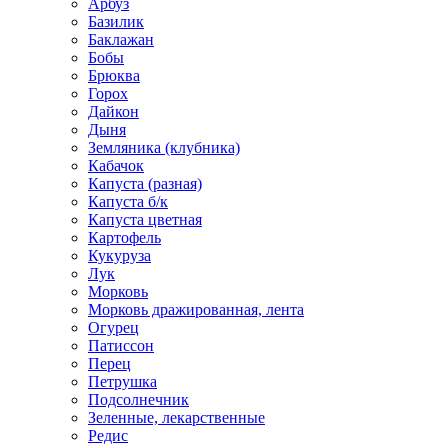
Арбуз
Базилик
Баклажан
Бобы
Брюква
Горох
Дайкон
Дыня
Земляника (клубника)
Кабачок
Капуста (разная)
Капуста б/к
Капуста цветная
Картофель
Кукуруза
Лук
Морковь
Морковь дражированная, лента
Огурец
Патиссон
Перец
Петрушка
Подсолнечник
Зеленные, лекарственные
Редис