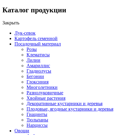
Каталог продукции
Закрыть
Лук-севок
Картофель семенной
Посадочный материал
Розы
Клематисы
Лилии
Амариллис
Гладиолусы
Бегонии
Глоксиния
Многолетники
Разнолуковичные
Хвойные растения
Декоративные кустарники и деревья
Плодовые, ягодные кустарники и деревья
Гиацинты
Тюльпаны
Нарциссы
Овощи