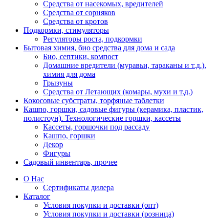
Средства от насекомых, вредителей
Средства от сорняков
Средства от кротов
Подкормки, стимуляторы
Регуляторы роста, подкормки
Бытовая химия, био средства для дома и сада
Био, септики, компост
Домашние вредители (муравьи, тараканы и т.д.),
химия для дома
Грызуны
Средства от Летающих (комары, мухи и т.д.)
Кокосовые субстраты, торфяные таблетки
Кашпо, горшки, садовые фигуры (керамика, пластик,
полистоун). Технологические горшки, кассеты
Кассеты, горшочки под рассаду
Кашпо, горшки
Декор
Фигуры
Садовый инвентарь, прочее
О Нас
Сертификаты дилера
Каталог
Условия покупки и доставки (опт)
Условия покупки и доставки (розница)