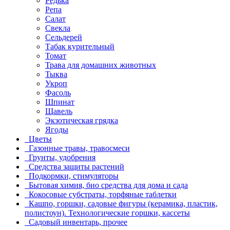
Редька
Репа
Салат
Свекла
Сельдерей
Табак курительный
Томат
Трава для домашних животных
Тыква
Укроп
Фасоль
Шпинат
Щавель
Экзотическая грядка
Ягоды
Цветы
Газонные травы, травосмеси
Грунты, удобрения
Средства защиты растений
Подкормки, стимуляторы
Бытовая химия, био средства для дома и сада
Кокосовые субстраты, торфяные таблетки
Кашпо, горшки, садовые фигуры (керамика, пластик,
полистоун). Технологические горшки, кассеты
Садовый инвентарь, прочее