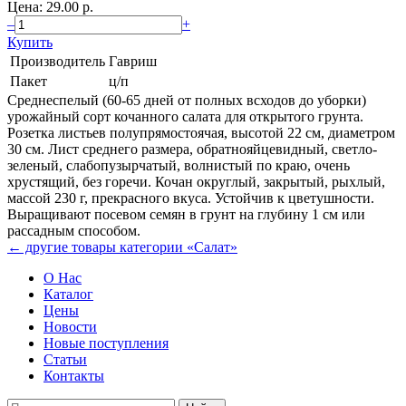
Цена: 29.00 p.
–
+
Купить
Производитель
Гавриш
Пакет
ц/п
Среднеспелый (60-65 дней от полных всходов до уборки)
урожайный сорт кочанного салата для открытого грунта.
Розетка листьев полупрямостоячая, высотой 22 см, диаметром
30 см. Лист среднего размера, обратнояйцевидный, светло-
зеленый, слабопузырчатый, волнистый по краю, очень
хрустящий, без горечи. Кочан округлый, закрытый, рыхлый,
массой 230 г, прекрасного вкуса. Устойчив к цветушности.
Выращивают посевом семян в грунт на глубину 1 см или
рассадным способом.
← другие товары категории «Салат»
О Нас
Каталог
Цены
Новости
Новые поступления
Статьи
Контакты