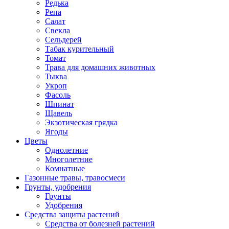
Редька
Репа
Салат
Свекла
Сельдерей
Табак курительный
Томат
Трава для домашних животных
Тыква
Укроп
Фасоль
Шпинат
Щавель
Экзотическая грядка
Ягоды
Цветы
Однолетние
Многолетние
Комнатные
Газонные травы, травосмеси
Грунты, удобрения
Грунты
Удобрения
Средства защиты растений
Средства от болезней растений