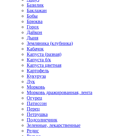
Базилик
Баклажан
Бобы
Брюква
Горох
Дайкон
Дыня
Земляника (клубника)
Кабачок
Капуста (разная)
Капуста б/к
Капуста цветная
Картофель
Кукуруза
Лук
Морковь
Морковь дражированная, лента
Огурец
Патиссон
Перец
Петрушка
Подсолнечник
Зеленные, лекарственные
Редис