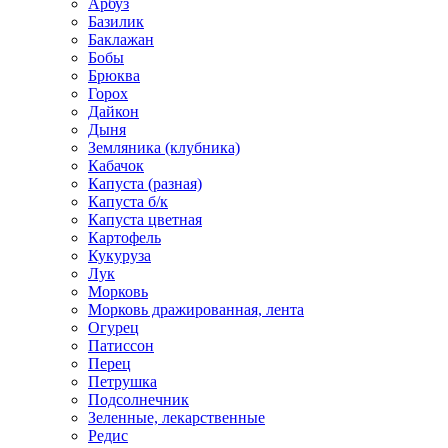
Арбуз
Базилик
Баклажан
Бобы
Брюква
Горох
Дайкон
Дыня
Земляника (клубника)
Кабачок
Капуста (разная)
Капуста б/к
Капуста цветная
Картофель
Кукуруза
Лук
Морковь
Морковь дражированная, лента
Огурец
Патиссон
Перец
Петрушка
Подсолнечник
Зеленные, лекарственные
Редис