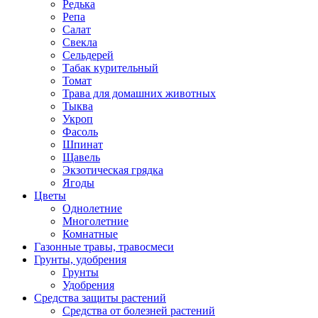
Редька
Репа
Салат
Свекла
Сельдерей
Табак курительный
Томат
Трава для домашних животных
Тыква
Укроп
Фасоль
Шпинат
Щавель
Экзотическая грядка
Ягоды
Цветы
Однолетние
Многолетние
Комнатные
Газонные травы, травосмеси
Грунты, удобрения
Грунты
Удобрения
Средства защиты растений
Средства от болезней растений