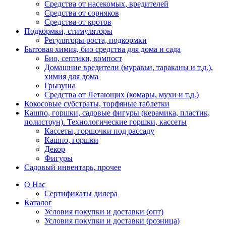
Средства от насекомых, вредителей
Средства от сорняков
Средства от кротов
Подкормки, стимуляторы
Регуляторы роста, подкормки
Бытовая химия, био средства для дома и сада
Био, септики, компост
Домашние вредители (муравьи, тараканы и т.д.),
химия для дома
Грызуны
Средства от Летающих (комары, мухи и т.д.)
Кокосовые субстраты, торфяные таблетки
Кашпо, горшки, садовые фигуры (керамика, пластик,
полистоун). Технологические горшки, кассеты
Кассеты, горшочки под рассаду
Кашпо, горшки
Декор
Фигуры
Садовый инвентарь, прочее
О Нас
Сертификаты дилера
Каталог
Условия покупки и доставки (опт)
Условия покупки и доставки (розница)