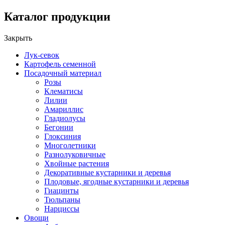
Каталог продукции
Закрыть
Лук-севок
Картофель семенной
Посадочный материал
Розы
Клематисы
Лилии
Амариллис
Гладиолусы
Бегонии
Глоксиния
Многолетники
Разнолуковичные
Хвойные растения
Декоративные кустарники и деревья
Плодовые, ягодные кустарники и деревья
Гиацинты
Тюльпаны
Нарциссы
Овощи