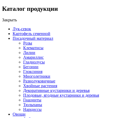
Каталог продукции
Закрыть
Лук-севок
Картофель семенной
Посадочный материал
Розы
Клематисы
Лилии
Амариллис
Гладиолусы
Бегонии
Глоксиния
Многолетники
Разнолуковичные
Хвойные растения
Декоративные кустарники и деревья
Плодовые, ягодные кустарники и деревья
Гиацинты
Тюльпаны
Нарциссы
Овощи