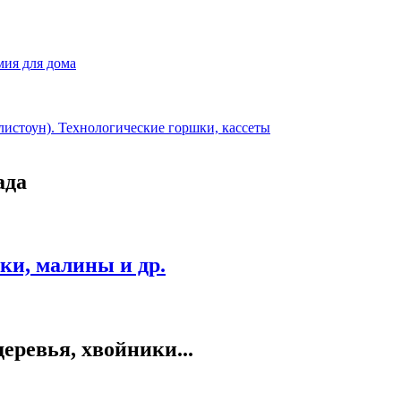
мия для дома
листоун). Технологические горшки, кассеты
ада
и, малины и др.
еревья, хвойники...