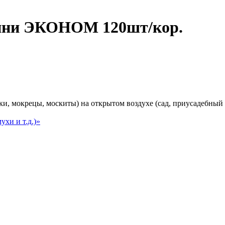
мини ЭКОНОМ 120шт/кор.
 мокрецы, москиты) на открытом воздухе (сад, приусадебный уч
хи и т.д.)»