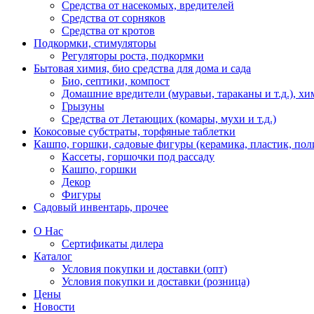
Средства от насекомых, вредителей
Средства от сорняков
Средства от кротов
Подкормки, стимуляторы
Регуляторы роста, подкормки
Бытовая химия, био средства для дома и сада
Био, септики, компост
Домашние вредители (муравьи, тараканы и т.д.), хи
Грызуны
Средства от Летающих (комары, мухи и т.д.)
Кокосовые субстраты, торфяные таблетки
Кашпо, горшки, садовые фигуры (керамика, пластик, пол
Кассеты, горшочки под рассаду
Кашпо, горшки
Декор
Фигуры
Садовый инвентарь, прочее
О Нас
Сертификаты дилера
Каталог
Условия покупки и доставки (опт)
Условия покупки и доставки (розница)
Цены
Новости