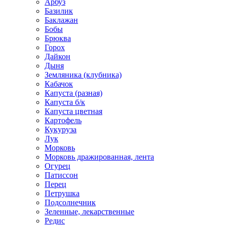
Арбуз
Базилик
Баклажан
Бобы
Брюква
Горох
Дайкон
Дыня
Земляника (клубника)
Кабачок
Капуста (разная)
Капуста б/к
Капуста цветная
Картофель
Кукуруза
Лук
Морковь
Морковь дражированная, лента
Огурец
Патиссон
Перец
Петрушка
Подсолнечник
Зеленные, лекарственные
Редис