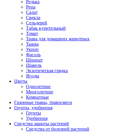
Редька
Репа
Салат
Свекла
Сельдерей
Табак курительный
Томат
Трава для домашних животных
Тыква
Укроп
Фасоль
Шпинат
Щавель
Экзотическая грядка
Ягоды
Цветы
Однолетние
Многолетние
Комнатные
Газонные травы, травосмеси
Грунты, удобрения
Грунты
Удобрения
Средства защиты растений
Средства от болезней растений