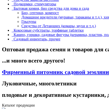
Подкормки, стимуляторы
Бытовая химия, био средства для дома и сада
Био, септики, компост
Домашние вредители (муравьи, тараканы и т.д.), хи
Грызуны
Средства от Летающих (комары, мухи и т.д.)
Кокосовые субстраты, торфяные таблетки
Кашпо, горшки, садовые фигуры (керамика, пластик, по
Садовый инвентарь, прочее
Оптовая продажа семян и товаров для с
...и много всего другого!
Фирменный питомник садовой земляник
Луковичные, многолетники
плодовые и декоративные кустарники, д
Каталог продукции