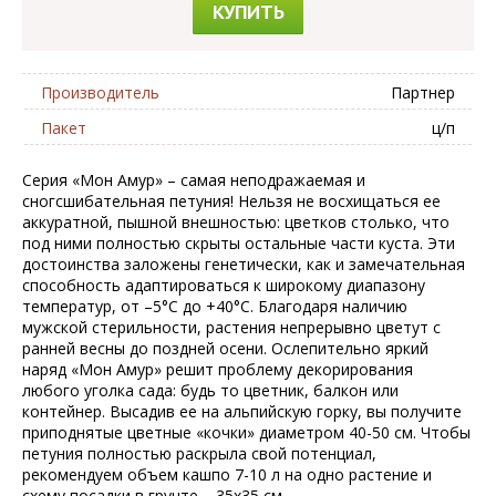
КУПИТЬ
Производитель
Партнер
Пакет
ц/п
Серия «Мон Амур» – самая неподражаемая и
сногсшибательная петуния! Нельзя не восхищаться ее
аккуратной, пышной внешностью: цветков столько, что
под ними полностью скрыты остальные части куста. Эти
достоинства заложены генетически, как и замечательная
способность адаптироваться к широкому диапазону
температур, от –5°С до +40°С. Благодаря наличию
мужской стерильности, растения непрерывно цветут с
ранней весны до поздней осени. Ослепительно яркий
наряд «Мон Амур» решит проблему декорирования
любого уголка сада: будь то цветник, балкон или
контейнер. Высадив ее на альпийскую горку, вы получите
приподнятые цветные «кочки» диаметром 40-50 см. Чтобы
петуния полностью раскрыла свой потенциал,
рекомендуем объем кашпо 7-10 л на одно растение и
схему посадки в грунте – 35х35 см.