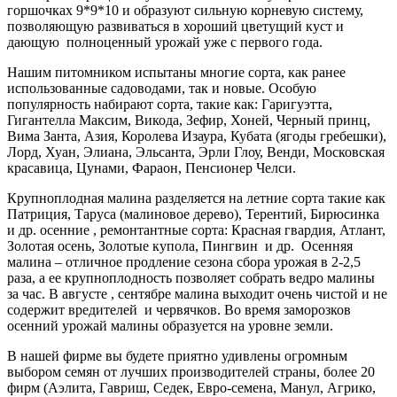
горшочках 9*9*10 и образуют сильную корневую систему,
позволяющую развиваться в хороший цветущий куст и
дающую полноценный урожай уже с первого года.
Нашим питомником испытаны многие сорта, как ранее
использованные садоводами, так и новые. Особую
популярность набирают сорта, такие как: Гаригуэтта,
Гигантелла Максим, Викода, Зефир, Хоней, Черный принц,
Вима Занта, Азия, Королева Изаура, Кубата (ягоды гребешки),
Лорд, Хуан, Элиана, Эльсанта, Эрли Глоу, Венди, Московская
красавица, Цунами, Фараон, Пенсионер Челси.
Крупноплодная малина разделяется на летние сорта такие как
Патриция, Таруса (малиновое дерево), Терентий, Бирюсинка
и др. осенние , ремонтантные сорта: Красная гвардия, Атлант,
Золотая осень, Золотые купола, Пингвин и др. Осенняя
малина – отличное продление сезона сбора урожая в 2-2,5
раза, а ее крупноплодность позволяет собрать ведро малины
за час. В августе , сентябре малина выходит очень чистой и не
содержит вредителей и червячков. Во время заморозков
осенний урожай малины образуется на уровне земли.
В нашей фирме вы будете приятно удивлены огромным
выбором семян от лучших производителей страны, более 20
фирм (Аэлита, Гавриш, Седек, Евро-семена, Манул, Агрико,