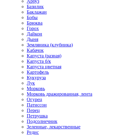
Арбуз
Базилик
Баклажан
Бобы
Брюква
Горох
Дайкон
Дыня
Земляника (клубника)
Кабачок
Капуста (разная)
Капуста б/к
Капуста цветная
Картофель
Кукуруза
Лук
Морковь
Морковь дражированная, лента
Огурец
Патиссон
Перец
Петрушка
Подсолнечник
Зеленные, лекарственные
Редис