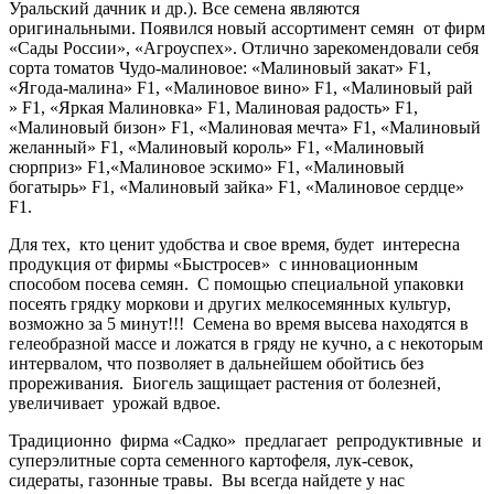
Уральский дачник и др.). Все семена являются
оригинальными. Появился новый ассортимент семян от фирм
«Сады России», «Агроуспех». Отлично зарекомендовали себя
сорта томатов Чудо-малиновое: «Малиновый закат» F1,
«Ягода-малина» F1, «Малиновое вино» F1, «Малиновый рай
» F1, «Яркая Малиновка» F1, Малиновая радость» F1,
«Малиновый бизон» F1, «Малиновая мечта» F1, «Малиновый
желанный» F1, «Малиновый король» F1, «Малиновый
сюрприз» F1,«Малиновое эскимо» F1, «Малиновый
богатырь» F1, «Малиновый зайка» F1, «Малиновое сердце»
F1.
Для тех, кто ценит удобства и свое время, будет интересна
продукция от фирмы «Быстросев» с инновационным
способом посева семян. С помощью специальной упаковки
посеять грядку моркови и других мелкосемянных культур,
возможно за 5 минут!!! Семена во время высева находятся в
гелеобразной массе и ло­жатся в гряду не кучно, а с некоторым
интервалом, что позволяет в дальнейшем обойтись без
прореживания. Биогель защищает растения от болезней,
увеличивает урожай вдвое.
Традиционно фирма «Садко» предлагает репродуктивные и
суперэлитные сорта семенного картофеля, лук-севок,
сидераты, газонные травы. Вы всегда найдете у нас