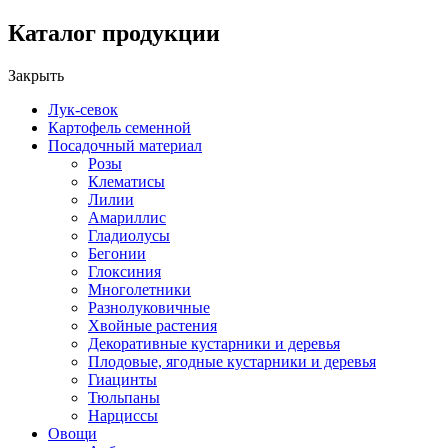
Каталог продукции
Закрыть
Лук-севок
Картофель семенной
Посадочный материал
Розы
Клематисы
Лилии
Амариллис
Гладиолусы
Бегонии
Глоксиния
Многолетники
Разнолуковичные
Хвойные растения
Декоративные кустарники и деревья
Плодовые, ягодные кустарники и деревья
Гиацинты
Тюльпаны
Нарциссы
Овощи