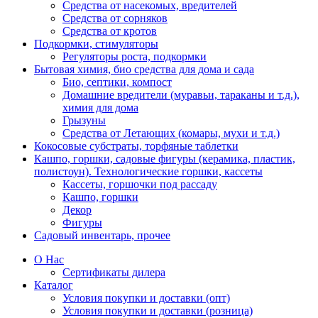
Средства от насекомых, вредителей
Средства от сорняков
Средства от кротов
Подкормки, стимуляторы
Регуляторы роста, подкормки
Бытовая химия, био средства для дома и сада
Био, септики, компост
Домашние вредители (муравьи, тараканы и т.д.),
химия для дома
Грызуны
Средства от Летающих (комары, мухи и т.д.)
Кокосовые субстраты, торфяные таблетки
Кашпо, горшки, садовые фигуры (керамика, пластик,
полистоун). Технологические горшки, кассеты
Кассеты, горшочки под рассаду
Кашпо, горшки
Декор
Фигуры
Садовый инвентарь, прочее
О Нас
Сертификаты дилера
Каталог
Условия покупки и доставки (опт)
Условия покупки и доставки (розница)