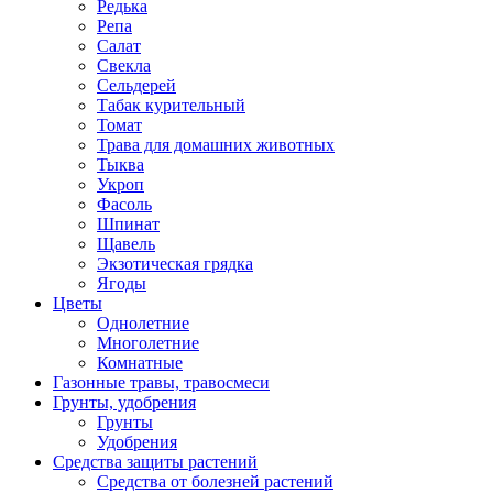
Редька
Репа
Салат
Свекла
Сельдерей
Табак курительный
Томат
Трава для домашних животных
Тыква
Укроп
Фасоль
Шпинат
Щавель
Экзотическая грядка
Ягоды
Цветы
Однолетние
Многолетние
Комнатные
Газонные травы, травосмеси
Грунты, удобрения
Грунты
Удобрения
Средства защиты растений
Средства от болезней растений